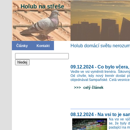
Holub na střeše
Holub domácí světu nerozumí
Články
Kontakt
09.12.2024 - Co bylo včera
Vedle ve vsi vyměnili trenéra. Šikovný
Od chvíle, kdy nový trenér dostal p
objednávat šampaňské. Celá vesnice ta
>>> celý článek
08.12.2024 - Na vsi to je 
Na vsi ve vý
se, že byly 
padající na 