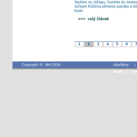
Sedíme ve výčepu, čumíme do bedny
výčepní Růžena přinesla panáky a řekl
bude.
>>> celý článek
1
2
3
4
5
6
Copyright © MH 2026
Návštěvy :
maps
|
co