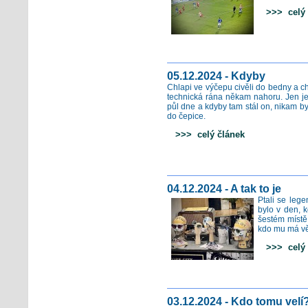
>>> celý 
05.12.2024 - Kdyby
Chlapi ve výčepu civěli do bedny a ch
technická rána někam nahoru. Jen jed
půl dne a kdyby tam stál on, nikam by
do čepice.
>>> celý článek
04.12.2024 - A tak to je
Ptali se lege
bylo v den, 
šestém místě 
kdo mu má věř
>>> celý 
03.12.2024 - Kdo tomu velí