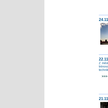
24.11
22.1
Z měst
trénov
technik
>>> c
21.11