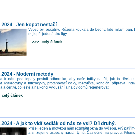
.2024 - Jen kopat nestačí
Výčep byl prázdný. Růžena koukala do bedny, kde mluvil pán, k
nejlepší jedenáctku ligy.
>>> celý článek
1.2024 - Moderní metody
a k nám pod topoly poslali odborníka, aby naše tatíky naučil, jak ta děcka 
at. Makrocykly a mikrocykly, protahovací cviky, rozcvička, kondiční příprava, indi
a a čert ví, co ještě a na konci vyklusání a hajdy domů regenerovat.
elý článek
.2024 - A jak to vidí sedlák od nás ze vsi? Díl druhý.
Přišel jeden a motykou nám rozmlátil okna do výčepu. Prý patřím
a snižujeme úspěchy našich týmů. Částečně má pravdu. Pitomci