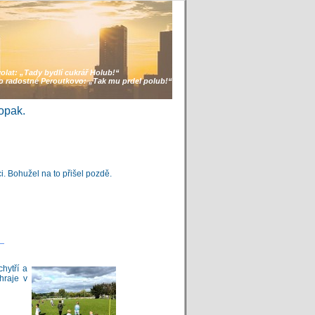
volat:
„Tady bydlí cukrář Holub!“
lo radostné Peroutkovo:
„Tak mu prdel polub!“
opak.
. Bohužel na to přišel pozdě.
chytří a
hraje v