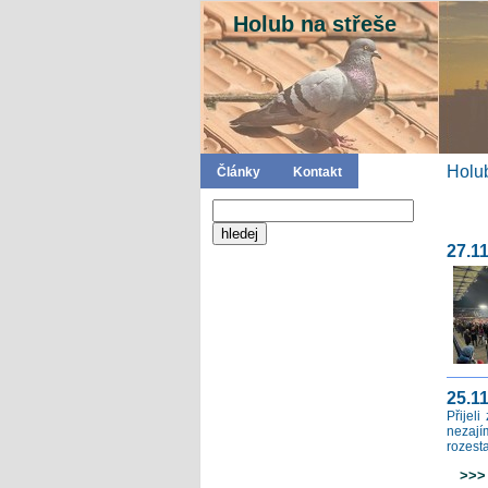
Holub na střeše
Holub
Články
Kontakt
27.1
25.11
Přijel
nezají
rozesta
>>> c