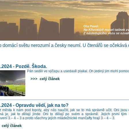
Ota Pavel:
Na Křivoklátě musel tatínek z
Z následujícího vozu se ozva
 domácí světu nerozumí a česky neumí. U čtenářů se očekává 
1.2024 - Pozdě. Škoda.
Pán seděl ve výčepu a usedavě plakal. On jediný jim mohl pomoci
>>> celý článek
.2024 - Opravdu vědí, jak na to?
i z města k nám pod topoly, aby nás naučili, jak se to má správně učit. Oni jsou 
má je, jak to dělají jinde. Oni to dělají po svém a správně. Jejich první tým 
vení 3 – 4 – 3 a proto všechny jejich mládežnické mančafty hrají 3 – 4 – 3.
elý článek