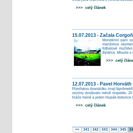
>>> celý článek
15.07.2013 - Začala Corgoň 
Mondénní paní vyp
manželovi okomen
fotbalové mužstvo
Bystrice. Mluvila o m
>>> celý člán
12.07.2013 - Pavel Horváth
Plzeňskou dvanáctku znají fajnšmekři 
sezóny dostávalo méně respektu. Zlí 
hráče méně a jeden hlupák dokonce n
>>> celý článek
<<
341
342
343
344
345
3