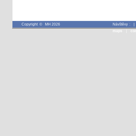
Copyright © MH 2026
Návštěvy :
maps
|
co