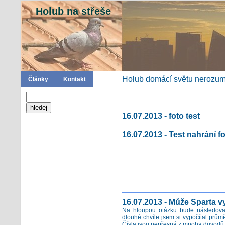
Holub na střeše
Holub domácí světu nerozumí
Články
Kontakt
16.07.2013 - foto test
16.07.2013 - Test nahrání f
16.07.2013 - Může Sparta v
Na hloupou otázku bude následovat
dlouhé chvíle jsem si vypočítal prům
Čísla jsou nepřesná z mnoha důvodů