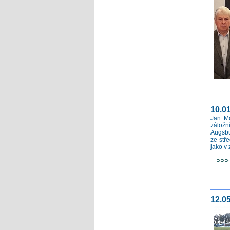
10.0
Jan Mo
záložn
Augsbu
ze stř
jako v
>>> c
12.0