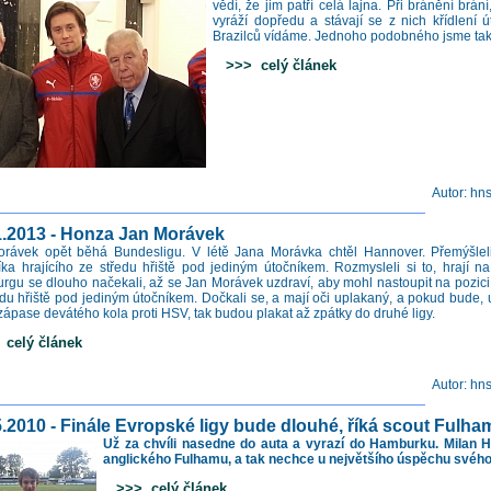
vědí, že jim patří celá lajna. Při bránění brán
vyráží dopředu a stávají se z nich křídlení út
Brazilců vídáme. Jednoho podobného jsme také
>>> celý článek
Autor: hn
1.2013 - Honza Jan Morávek
rávek opět běhá Bundesligu. V létě Jana Morávka chtěl Hannover. Přemýšlel
íka hrajícího ze středu hřiště pod jediným útočníkem. Rozmysleli si to, hrají n
rgu se dlouho načekali, až se Jan Morávek uzdraví, aby mohl nastoupit na pozici 
edu hřiště pod jediným útočníkem. Dočkali se, a mají oči uplakaný, a pokud bude,
 zápase devátého kola proti HSV, tak budou plakat až zpátky do druhé ligy.
elý článek
Autor: hn
5.2010 - Finále Evropské ligy bude dlouhé, říká scout Fulha
Už za chvíli nasedne do auta a vyrazí do Hamburku. Milan 
anglického Fulhamu, a tak nechce u největšího úspěchu svéh
>>> celý článek