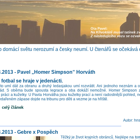
Ota Pavel:
Na Křivoklátě musel tatínek z
Z následujícího vozu se ozva
 domácí světu nerozumí a česky neumí. U čtenářů se očekává 
3.2013 - Pavel „Homer Simpson“ Horváth
fotbal se hraje v jedenácti.
to umí dát za obranu a druhý ledasjakou umí rozvrátit. Ani jednoho neznám a 
ád. S oběma bude spousta legrace a oba dokáží nemožné. Homer Simpson 
, práci a kuželky. U Pavla Horvátha jsou kuželky prací a není radostnější pohled, 
vydařeném zápase dojde na tribunu pro děti a vezme je na hřiště.
elý článek
Autor: hn
3.2013 - Gebre x Pospěch
Těžký je život krajních obránců. Nejlépe na tom