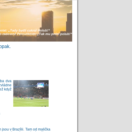
volat:
„Tady bydlí cukrář Holub!“
lo radostné Peroutkovo:
„Tak mu prdel polub!“
opak.
oba dva
zvládne
než když
s
 jsou v Brazílii. Tam od malička