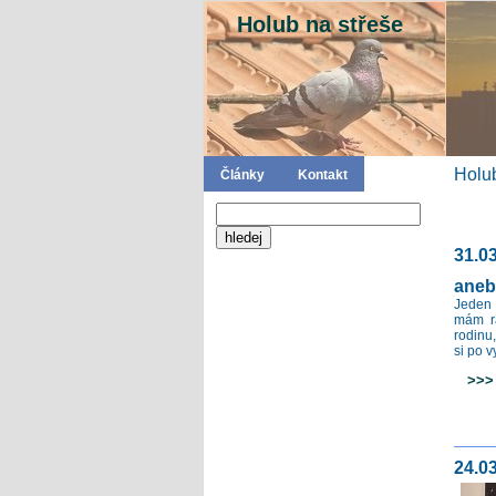
Holub na střeše
Holub
Články
Kontakt
31.0
aneb 
Jeden 
mám r
rodinu
si po 
>>> c
24.0