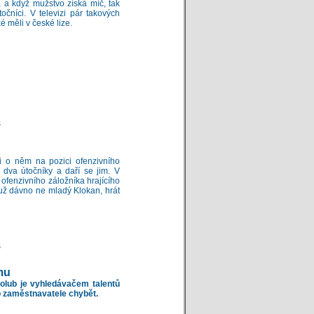
í, a když mužstvo získá míč, tak
očníci. V televizi pár takových
 měli v české lize.
s
i o něm na pozici ofenzivního
a dva útočníky a daří se jim. V
ofenzivního záložníka hrajícího
 už dávno ne mladý Klokan, hrát
s
mu
Holub je vyhledávačem talentů
o zaměstnavatele chybět.