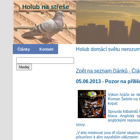
Holub na střeše
Holub domácí světu nerozumí
Články
Kontakt
Zpět na seznam článků - Čl
05.06.2013 - Pozor na příli
Výkon hráče se skl
Roman Šebrle na to
kopat.
Spousta fotbalistů
hlava. Anglický 
anglickými repreze
slovy:
„V této místnosti jsou tři různé skupin
přeurčeni k těm největším vítězstvím.