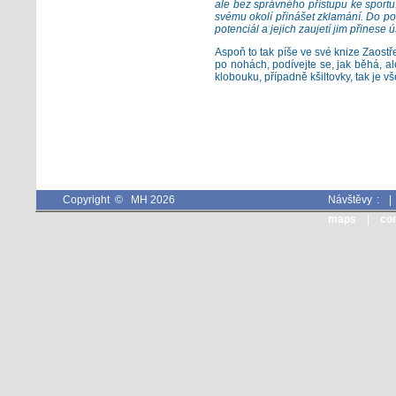
ale bez správného přístupu ke sportu
svému okolí přinášet zklamání. Do pos
potenciál a jejich zaujetí jim přinese 
Aspoň to tak píše ve své knize Zaostř
po nohách, podívejte se, jak běhá, a
klobouku, případně kšiltovky, tak je 
Copyright © MH 2026
Návštěvy :
maps
|
co