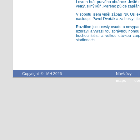
Lovren hrál pravého obránce. Ještě ne
velký, silný kůň, kterého půjde zapřá
V sobotu jsem viděl zápas NK Osije
nastoupil Pavel Dvořák a za hosty Lib
Rozdílné jsou cesty osudu a nevypadá
uzdravil a vyrazil tou správnou nohou
trochou štěstí a velkou dávkou zar
stadionech.
Copyright © MH 2026
Návštěvy :
maps
|
co