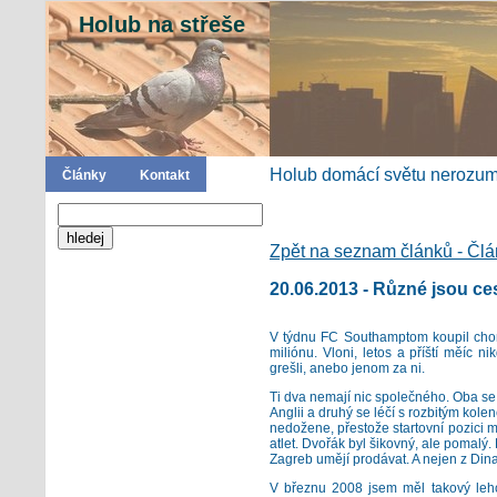
Holub na střeše
Holub domácí světu nerozumí
Články
Kontakt
Zpět na seznam článků - Čl
20.06.2013 - Různé jsou ce
V týdnu FC Southamptom koupil cho
miliónu. Vloni, letos a příští měíc
grešli, anebo jenom za ni.
Ti dva nemají nic společného. Oba se n
Anglii a druhý se léčí s rozbitým kol
nedožene, přestože startovní pozici m
atlet. Dvořák byl šikovný, ale pomalý
Zagreb umějí prodávat. A nejen z Din
V březnu 2008 jsem měl takový lehce