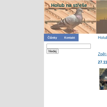
Holub na střeše
Holub
Články
Kontakt
Zpět 
27.1