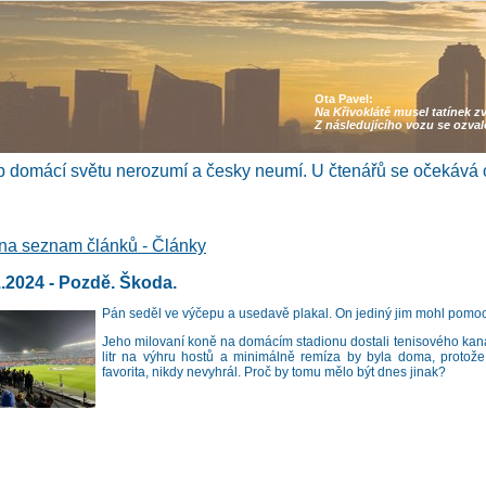
Ota Pavel:
Na Křivoklátě musel tatínek z
Z následujícího vozu se ozva
 domácí světu nerozumí a česky neumí. U čtenářů se očekává 
na seznam článků - Články
1.2024 - Pozdě. Škoda.
Pán seděl ve výčepu a usedavě plakal. On jediný jim mohl pomoci
Jeho milovaní koně na domácím stadionu dostali tenisového kanár
litr na výhru hostů a minimálně remíza by byla doma, protože
favorita, nikdy nevyhrál. Proč by tomu mělo být dnes jinak?