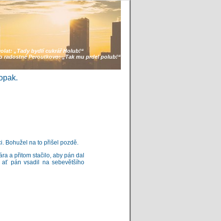
volat:
„Tady bydlí cukrář Holub!“
lo radostné Peroutkovo:
„Tak mu prdel polub!“
opak.
. Bohužel na to přišel pozdě.
a a přitom stačilo, aby pán dal
 ať pán vsadil na sebevětšího