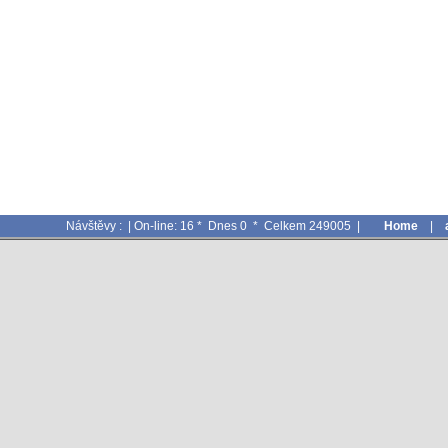
Návštěvy : | On-line: 16 * Dnes 0 * Celkem 249005 |
Home
|