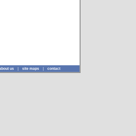
about us
|
site maps
|
contact