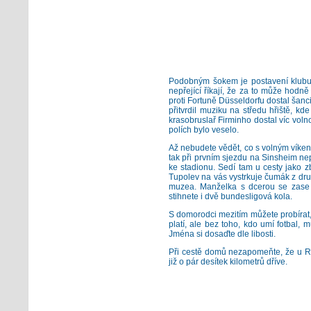
Podobným šokem je postavení klubu v
nepřející říkají, že za to může hodn
proti Fortuně Düsseldorfu dostal šanc
přitvrdil muziku na středu hřiště, k
krasobruslař Firminho dostal víc voln
polích bylo veselo.
Až nebudete vědět, co s volným víken
tak při prvním sjezdu na Sinsheim ne
ke stadionu. Sedí tam u cesty jako z
Tupolev na vás vystrkuje čumák z dru
muzea. Manželka s dcerou se zase r
stihnete i dvě bundesligová kola.
S domorodci mezitím můžete probírat, pr
platí, ale bez toho, kdo umí fotbal, m
Jména si dosaďte dle libosti.
Při cestě domů nezapomeňte, že u R
již o pár desítek kilometrů dříve.