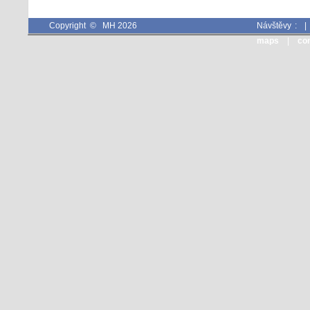
Copyright © MH 2026
Návštěvy :
maps
|
co