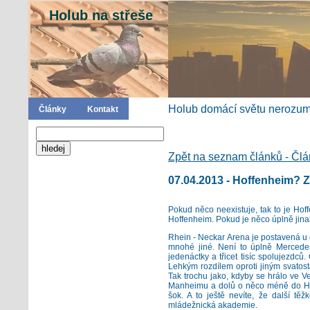
Holub na střeše
Holub domácí světu nerozumí
Články
Kontakt
Zpět na seznam článků - Čl
07.04.2013 - Hoffenheim?
Pokud něco neexistuje, tak to je Hoff
Hoffenheim. Pokud je něco úplně jinak,
Rhein - Neckar Arena je postavená u d
mnohé jiné. Není to úplně Mercedes
jedenáctky a třicet tisíc spolujezdců. 
Lehkým rozdílem oproti jiným svatost
Tak trochu jako, kdyby se hrálo ve 
Manheimu a dolů o něco méně do Heil
šok. A to ještě nevíte, že další těž
mládežnická akademie.